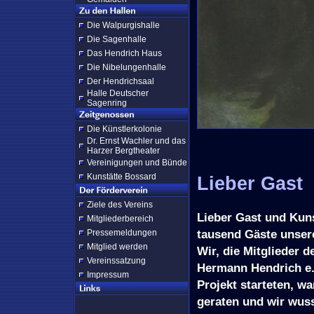
Die Walpurgishalle
Die Sagenhalle
Das Hendrich Haus
Die Nibelungenhalle
Der Hendrichsaal
Halle Deutscher
Sagenring
Die Künstlerkolonie
Dr. Ernst Wachler und das
Harzer Bergtheater
Vereinigungen und Bünde
Kunstätte Bossard
Lieber Gast
Ziele des Vereins
Lieber Gast und Kun
Mitgliederbereich
tausend Gäste unsere
Pressemeldungen
Mitglied werden
Wir, die Mitglieder 
Vereinssatzung
Hermann Hendrich e.V
Impressum
Projekt starteten, w
geraten und wir wuss