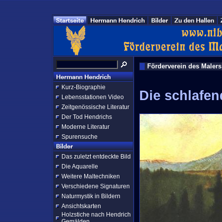
Förderverein des Maler
Kurz-Biographie
Die schlafe
Lebensstationen Video
Zeitgenössische Literatur
Der Tod Hendrichs
Moderne Literatur
Spurensuche
Das zuletzt entdeckte Bild
Die Aquarelle
Weitere Maltechniken
Verschiedene Signaturen
Naturmystik in Bildern
Ansichtskarten
Holzstiche nach Hendrich
Gemälden